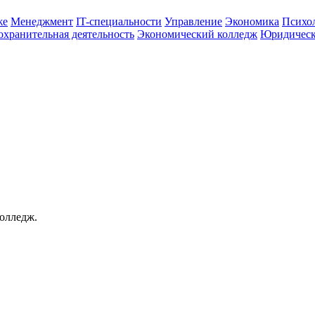
же
Менеджмент
IT-специальности
Управление
Экономика
Психо
охранительная деятельность
Экономический колледж
Юридическ
колледж.
.