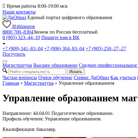

Время работы 8:00-19:00 мск
Наши контакты
Единый портал цифрового образования
Избранное
8800 700–8304
Звонок по России бесплатный
8 (905) 323–44–10
Пишите нам в ВК
+7 (909) 341–83–04
+7 (906) 304–83–04
+7 (905) 250–27–27
Поступить
Магистратура
Высшее образование
Среднее профессиональное
Искать
Частые вопросы
Очное обучение
Сервис ДиОбраз
Как учиться
Главная
»
Магистратура
»
Управление образованием
Управление образованием маг
Направление: 44.04.01 Педагогическое образование.
Профиль обучения: Управление образованием.
Квалификация: бакалавр.