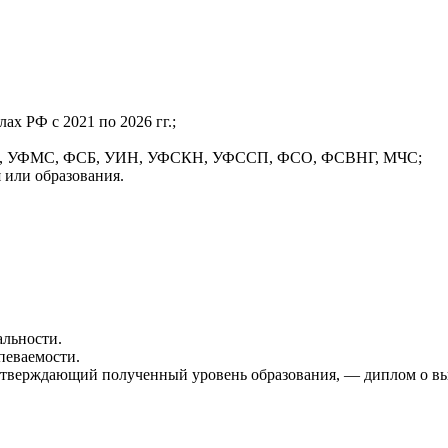
х РФ с 2021 по 2026 гг.;
МВД, УФМС, ФСБ, УИН, УФСКН, УФССП, ФСО, ФСВНГ, МЧС;
 или образования.
альности.
певаемости.
одтверждающий полученный уровень образования, — диплом о в