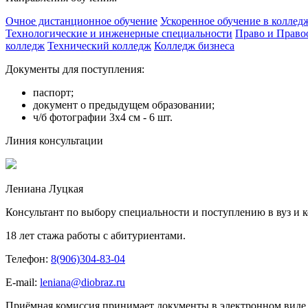
Очное дистанционное обучение
Ускоренное обучение в коллед
Технологические и инженерные специальности
Право и Право
колледж
Технический колледж
Колледж бизнеса
Документы для поступления:
паспорт;
документ о предыдущем образовании;
ч/б фотографии 3х4 см - 6 шт.
Линия консультации
Лениана Луцкая
Консультант по выбору специальности и поступлению в вуз и 
18 лет стажа работы с абитуриентами.
Телефон:
8(906)304-83-04
E-mail:
leniana@diobraz.ru
Приёмная комиссия принимает документы в электронном виде