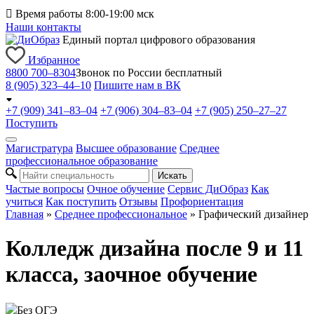

Время работы 8:00-19:00 мск
Наши контакты
Единый портал цифрового образования
Избранное
8800 700–8304
Звонок по России бесплатный
8 (905) 323–44–10
Пишите нам в ВК
+7 (909) 341–83–04
+7 (906) 304–83–04
+7 (905) 250–27–27
Поступить
Магистратура
Высшее образование
Среднее
профессиональное образование
Искать
Частые вопросы
Очное обучение
Сервис ДиОбраз
Как
учиться
Как поступить
Отзывы
Профориентация
Главная
»
Среднее профессиональное
»
Графический дизайнер
Колледж дизайна после 9 и 11
класса, заочное обучение
Без ОГЭ