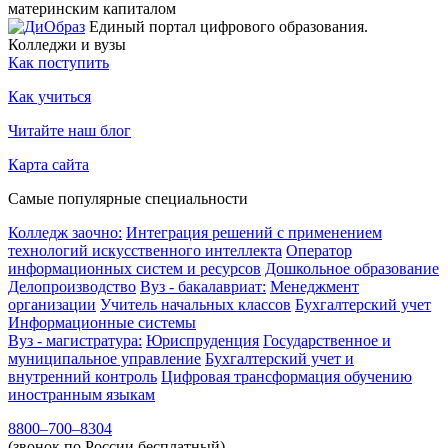
материнским капиталом
Единый портал цифрового образования.
Колледжи и вузы
Как поступить
Как учиться
Читайте наш блог
Карта сайта
Самые популярные специальности
Колледж заочно:
Интеграция решений с применением
технологий искусственного интеллекта
Оператор
информационных систем и ресурсов
Дошкольное образование
Делопроизводство
Вуз - бакалавриат:
Менеджмент
организации
Учитель начальных классов
Бухгалтерский учет
Информационные системы
Вуз - магистратура:
Юриспруденция
Государственное и
муниципальное управление
Бухгалтерский учет и
внутренний контроль
Цифровая трансформация обучению
иностранным языкам
8800–700–8304
(звонок по России бесплатный)