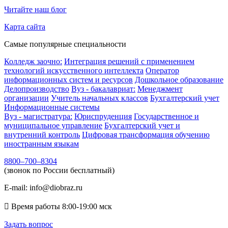
Читайте наш блог
Карта сайта
Самые популярные специальности
Колледж заочно:
Интеграция решений с применением
технологий искусственного интеллекта
Оператор
информационных систем и ресурсов
Дошкольное образование
Делопроизводство
Вуз - бакалавриат:
Менеджмент
организации
Учитель начальных классов
Бухгалтерский учет
Информационные системы
Вуз - магистратура:
Юриспруденция
Государственное и
муниципальное управление
Бухгалтерский учет и
внутренний контроль
Цифровая трансформация обучению
иностранным языкам
8800–700–8304
(звонок по России бесплатный)
E-mail:
info@diobraz.ru

Время работы
8:00-19:00
мск
Задать вопрос