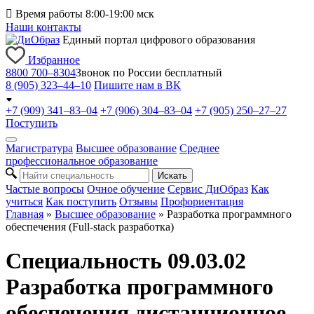

Время работы 8:00-19:00 мск
Наши контакты
Единый портал цифрового образования
Избранное
8800 700–8304
Звонок по России бесплатный
8 (905) 323–44–10
Пишите нам в ВК
+7 (909) 341–83–04
+7 (906) 304–83–04
+7 (905) 250–27–27
Поступить
Магистратура
Высшее образование
Среднее
профессиональное образование
Искать
Частые вопросы
Очное обучение
Сервис ДиОбраз
Как
учиться
Как поступить
Отзывы
Профориентация
Главная
»
Высшее образование
»
Разработка программного
обеспечения (Full-stack разработка)
Специальность 09.03.02
Разработка программного
обеспечения дистанционное