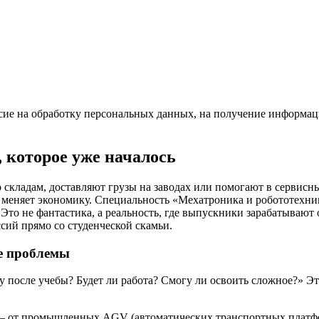
асие на обработку персональных данных, на получение информа
 которое уже началось
 складам, доставляют грузы на заводах или помогают в сервисны
и меняет экономику. Специальность «Мехатроника и робототе
то не фантастика, а реальность, где выпускники зарабатывают о
сий прямо со студенческой скамьи.
е проблемы
у после учебы? Будет ли работа? Смогу ли освоить сложное?» Эт
— от промышленных AGV (автоматических транспортных платформ