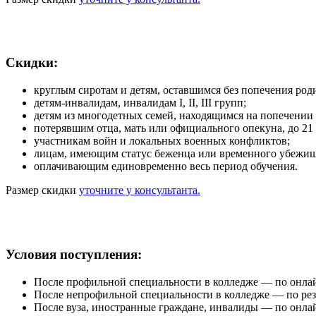
Скидки:
круглым сиротам и детям, оставшимся без попечения роди
детям-инвалидам, инвалидам I, II, III групп;
детям из многодетных семей, находящимся на попечении р
потерявшим отца, мать или официального опекуна, до 21 
участникам войн и локальных военных конфликтов;
лицам, имеющим статус беженца или временного убежища
оплачивающим единовременно весь период обучения.
Размер скидки
уточните у консультанта.
Условия поступления:
После профильной специальности в колледже — по онла
После непрофильной специальности в колледже — по ре
После вуза, иностранные граждане, инвалиды — по онла