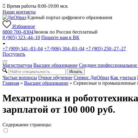

Время работы 8:00-19:00 мск
Наши контакты
Единый портал цифрового образования
Избранное
8800 700–8304
Звонок по России бесплатный
8 (905) 323–44–10
Пишите нам в ВК
+7 (909) 341–83–04
+7 (906) 304–83–04
+7 (905) 250–27–27
Поступить
Магистратура
Высшее образование
Среднее профессиональное
Искать
Частые вопросы
Очное обучение
Сервис ДиОбраз
Как учиться
Главная
»
Высшее образование
»
Сервисные и промышленные м
Мехатроника и робототехника
зарплатой от 100 000 руб.
Содержание страницы: