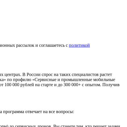
ционных рассылок и соглашаетесь с
политикой
х центрах. В России спрос на таких специалистов растет
хника» по профилю «Сервисные и промышленные мобильные
т 100 000 рублей на старте и до 300 000+ с опытом. Получив
а программа отвечает на все вопросы:
) до сервисных дронов. Вы станете тем, кто решает задачи