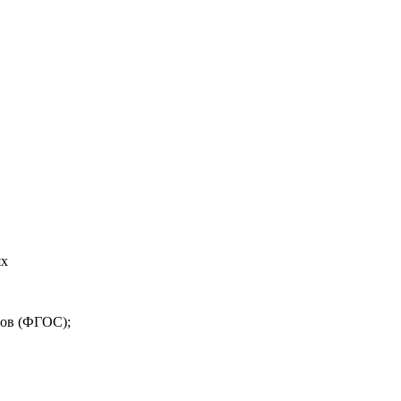
ях
тов (ФГОС);