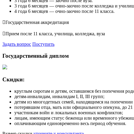
3 года 6 месяцев — заочно после вуза.
3 года 6 месяцев — очно-заочно после колледжа и училищ
4 года 6 месяцев — очно-заочно после 11 класса.

Государственная аккредитация

Прием после 11 класса, училища, колледжа, вуза
Задать вопрос
Поступить
Государственный диплом
Скидки:
круглым сиротам и детям, оставшимся без попечения роди
детям-инвалидам, инвалидам I, II, III групп;
детям из многодетных семей, находящимся на попечении р
потерявшим отца, мать или официального опекуна, до 21 
участникам войн и локальных военных конфликтов;
лицам, имеющим статус беженца или временного убежища
оплачивающим единовременно весь период обучения.
Размер скидки
уточните у консультанта.