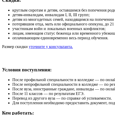
Скидки:
круглым сиротам и детям, оставшимся без попечения роди
детям-инвалидам, инвалидам I, II, III групп;
детям из многодетных семей, находящимся на попечении р
потерявшим отца, мать или официального опекуна, до 21 
участникам войн и локальных военных конфликтов;
лицам, имеющим статус беженца или временного убежища
оплачивающим единовременно весь период обучения.
Размер скидки
уточните у консультанта.
Условия поступления:
После профильной специальности в колледже — по онла
После непрофильной специальности в колледже — по ре
После вуза, иностранные граждане, инвалиды — по онла
После 11 классов — по результатам ЕГЭ.
Перевод из другого вуза — по справке об успеваемости.
Для поступления необходимо предоставить документ, по
Кем работать: