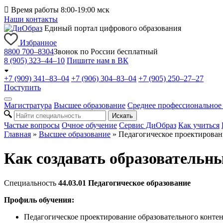

Время работы 8:00-19:00 мск
Наши контакты
Единый портал цифрового образования
Избранное
8800 700–8304
Звонок по России бесплатный
8 (905) 323–44–10
Пишите нам в ВК
+7 (909) 341–83–04
+7 (906) 304–83–04
+7 (905) 250–27–27
Поступить
Магистратура
Высшее образование
Среднее профессиональное
Искать
Частые вопросы
Очное обучение
Сервис ДиОбраз
Как учиться
Главная
»
Высшее образование
»
Педагогическое проектирован
Как создавать образовательны
Специальность
44.03.01 Педагогическое образование
Профиль обучения:
Педагогическое проектирование образовательного контен