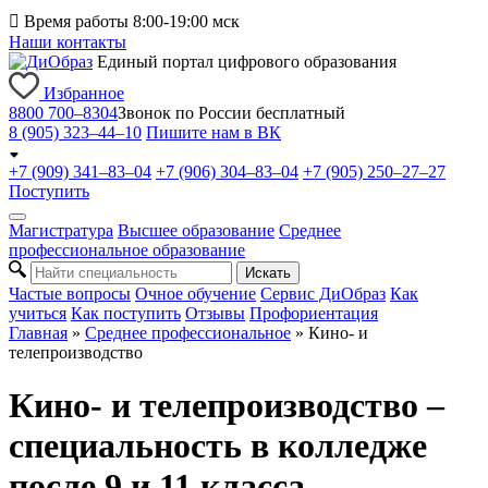

Время работы 8:00-19:00 мск
Наши контакты
Единый портал цифрового образования
Избранное
8800 700–8304
Звонок по России бесплатный
8 (905) 323–44–10
Пишите нам в ВК
+7 (909) 341–83–04
+7 (906) 304–83–04
+7 (905) 250–27–27
Поступить
Магистратура
Высшее образование
Среднее
профессиональное образование
Искать
Частые вопросы
Очное обучение
Сервис ДиОбраз
Как
учиться
Как поступить
Отзывы
Профориентация
Главная
»
Среднее профессиональное
»
Кино- и
телепроизводство
Кино- и телепроизводство –
специальность в колледже
после 9 и 11 класса