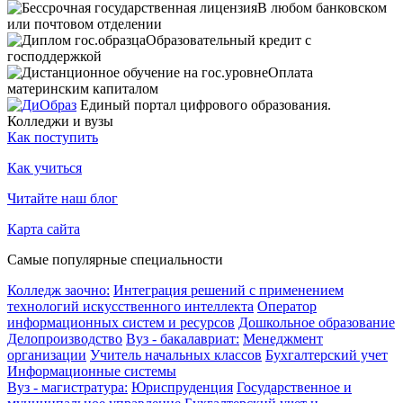
В любом банковском
или почтовом отделении
Образовательный кредит с
господдержкой
Оплата
материнским капиталом
Единый портал цифрового образования.
Колледжи и вузы
Как поступить
Как учиться
Читайте наш блог
Карта сайта
Самые популярные специальности
Колледж заочно:
Интеграция решений с применением
технологий искусственного интеллекта
Оператор
информационных систем и ресурсов
Дошкольное образование
Делопроизводство
Вуз - бакалавриат:
Менеджмент
организации
Учитель начальных классов
Бухгалтерский учет
Информационные системы
Вуз - магистратура:
Юриспруденция
Государственное и