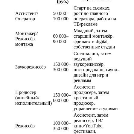
(руб.)
Старт на съемках,
Ассистент/
50 000–
рост до главного
Оператор
100 000
оператора, работа на
ТВ/рекламе
Младший, затем
Монтажёр/
60 000–
старший монтажёр,
Режиссёр
90 000
фриланс в digital,
монтажа
собственные студии
Специалист, затем
ведущий
150 000–
звукорежиссёр,
Звукорежиссёр
300 000
постпродакшн, саунд-
дизайн для игр и
рекламы
Ассистент
Продюсер
продюсера, затем
150 000–
(линейный/
креативный
600 000
исполнительный)
продюсер,
управление студиями
Ассистент, затем
режиссёр, ТВ/
100 000–
Режиссёр
кино/YouTube,
350 000
фестивали,